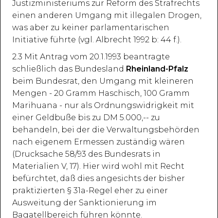
Justizministeriums zur Reform des Strafrechts
einen anderen Umgang mit illegalen Drogen,
was aber zu keiner parlamentarischen
Initiative führte (vgl. Albrecht 1992 b: 44 f.).
2.3 Mit Antrag vom 20.1.1993 beantragte
schließlich das Bundesland
Rheinland-Pfalz
beim Bundesrat, den Umgang mit kleineren
Mengen - 20 Gramm Haschisch, 100 Gramm
Marihuana - nur als Ordnungswidrigkeit mit
einer Geldbuße bis zu DM 5.000,-- zu
behandeln, bei der die Verwaltungsbehörden
nach eigenem Ermessen zuständig wären
(Drucksache 58/93 des Bundesrats in
Materialien V, 17). Hier wird wohl mit Recht
befürchtet, daß dies angesichts der bisher
praktizierten § 31a-Regel eher zu einer
Ausweitung der Sanktionierung im
Bagatellbereich führen könnte.