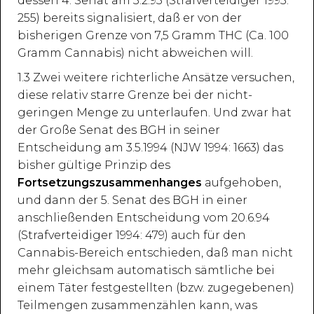
dessen 4. Senat am 3.2.95 (Strafverteidiger 1995:
255) bereits signalisiert, daß er von der
bisherigen Grenze von 7,5 Gramm THC (Ca. 100
Gramm Cannabis) nicht abweichen will.
1.3 Zwei weitere richterliche Ansätze versuchen,
diese relativ starre Grenze bei der nicht-
geringen Menge zu unterlaufen. Und zwar hat
der Große Senat des BGH in seiner
Entscheidung am 3.5.1994 (NJW 1994: 1663) das
bisher gültige Prinzip des
Fortsetzungszusammenhanges
aufgehoben,
und dann der 5. Senat des BGH in einer
anschließenden Entscheidung vom 20.6.94
(Strafverteidiger 1994: 479) auch für den
Cannabis-Bereich entschieden, daß man nicht
mehr gleichsam automatisch sämtliche bei
einem Täter festgestellten (bzw. zugegebenen)
Teilmengen zusammenzählen kann, was