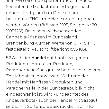
Juli 1995 soll eine Expertenrunde im Hause
Seehofer die Modalitäten festlegen, nach
denen künftig auch in Deutschland
bestimmte THC-arme Hanfsorten angebaut
werden können (Bröckers 1995; Spiegel Nr.20,
1995:126f). Bei bisher wildwachsenden
Cannabis-Pflanzen im Bundesland
Brandenburg wurden Werte von 0,1 - 1,5 THC
festgestellt (Rauschgiftbericht 1993:105).
5.2 Auch der
Handel
mit hanfbezogenen
Produkten - Hanffaser-Produkte,
Paraphernalia, Saatgut - scheint sich in letzter
Zeit lebhaft zu entwickeln. Während der
Handel mit Hanffaser-Produkten und
Paraphernalia in der Bundesrepublik nicht
eingeschränkt ist, wird - ungeachtet des
Anbauverbots - auch der Handel mit Saatgut
selbst mit Sorten, die ausdrücklich auf THC-