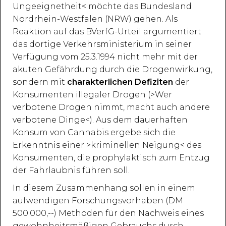
Ungeeignetheit< möchte das Bundesland
Nordrhein-Westfalen (NRW) gehen. Als
Reaktion auf das BVerfG-Urteil argumentiert
das dortige Verkehrsministerium in seiner
Verfügung vom 25.3.1994 nicht mehr mit der
akuten Gefährdung durch die Drogenwirkung,
sondern mit
charakterlichen Defiziten
der
Konsumenten illegaler Drogen (>Wer
verbotene Drogen nimmt, macht auch andere
verbotene Dinge<). Aus dem dauerhaften
Konsum von Cannabis ergebe sich die
Erkenntnis einer >kriminellen Neigung< des
Konsumenten, die prophylaktisch zum Entzug
der Fahrlaubnis führen soll.
In diesem Zusammenhang sollen in einem
aufwendigen Forschungsvorhaben (DM
500.000,--) Methoden für den Nachweis eines
gewohnheitsmäßigen Gebrauchs durch