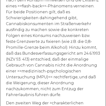
nach dem Konsum hinweisen und die Existenz
eines >>flash-back<<-Phänomens verneinen.
Für beide Positionen gilt, daß es
Schwierigkeiten dahingehend gibt,
Cannabiskonsumenten im Straßenverkehr
ausfindig zu machen sowie die konkreten
Folgen eines Konsums nachzuweisen bzw.
feste Grenzwerte zu fixieren (wie z.B. die 0,8-
Promille-Grenze beim Alkohol). Hinzu kommt,
daß das Bundesverfassungsgericht am 24.6.1993
(NZV 93: 413) entschied, daß der einmalige
Gebrauch von Cannabis nicht die Anordnung
einer >>medizinisch-psychologischen
Untersuchung (MPU)<< rechtfertige, und daß
die Weigerung, dieser Anordnung
nachzukommen, nicht zum Entzug der
Fahrerlaubnis führen dürfe.
Den zweiten Weg der >charakterlichen