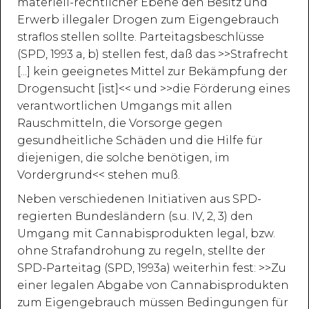
materiell-rechtlicher Ebene den Besitz und
Erwerb illegaler Drogen zum Eigengebrauch
straflos stellen sollte. Parteitagsbeschlüsse
(SPD, 1993 a, b) stellen fest, daß das >>Strafrecht
[...] kein geeignetes Mittel zur Bekämpfung der
Drogensucht [ist]<< und >>die Förderung eines
verantwortlichen Umgangs mit allen
Rauschmitteln, die Vorsorge gegen
gesundheitliche Schäden und die Hilfe für
diejenigen, die solche benötigen, im
Vordergrund<< stehen muß.
Neben verschiedenen Initiativen aus SPD-
regierten Bundesländern (s.u. IV, 2, 3) den
Umgang mit Cannabisprodukten legal, bzw.
ohne Strafandrohung zu regeln, stellte der
SPD-Parteitag (SPD, 1993a) weiterhin fest: >>Zu
einer legalen Abgabe von Cannabisprodukten
zum Eigengebrauch müssen Bedingungen für