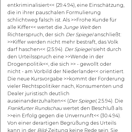
entkriminalisiert<< (29.4.94), eine Einschätzung,
die in ihrer pauschalen Formulierung
schlichtweg falsch ist. Als >>Frohe Kunde für
alle Kiffer<< wertet die
Junge Welt
den
Richterspruch, der sich
Der Spiegel
anschließt:
>>Kiffer werden nicht mehr bestraft, das Volk
darf haschen<< (2.5.94).
Der Spiegel
sieht durch
den Urteilsspruch eine >>Wende in der
Drogenpolitik<<, die sich >> - gewollt oder
nicht - am Vorbild der Niederlande<< orientiert.
Die neue Kursvorgabe >>kommt der Forderung
vieler Rechtspolitiker nach, Konsumenten und
Dealer juristisch deutlich
auseinanderzuhalten<< (
Der Spiegel
, 2.5.94). Die
Frankfurter Rundschau
wertet den Beschluß als
>>ein Erfolg gegen die Unvernunft<< (30.4.94).
Von einer derartigen Begrüßung des Urteils
kann in der
Bild
-Zeitung keine Rede sein. Sie