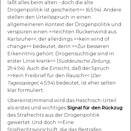
läßt alles beim alten - doch die alte
Drogenpolitik ist gescheitert<< (6.5.94). Andere
stellen den Urteilsspruch in einen
allgemeineren Kontext der Drogenpolitik und
verspüren einen >>leichten Rückenwind aus
Karlsruhe<<, der allerdings >>kein wind of
change<< bedeutet, denn >>Zur besseren
Erkenntnis gehört: Drogensüchtige sind in
erster Linie krank<< (
Süddeutsche Zeitung
,
29.4.94). Auch die Einsicht, daß der Spruch
>>Kein Freibrief für den Rausch<< (
Der
Tagesspiegel
, 4.5.94) bedeutet, ist eher selten
klar formuliert.
Übereinstimmend wird das Haschisch-Urteil
als erstes und wichtiges
Signal für den Rückzug
des Strafrechts aus der Drogenpolitik
gewertet. Und doch >>Eine
Strafrechtsvorschrift, die das Bestrafen